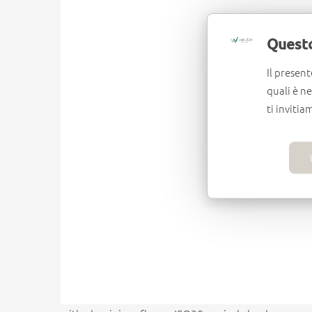
Questo
Il present
quali è n
ti invitia