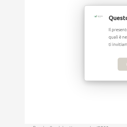
Questo
Il present
quali è n
ti invitia