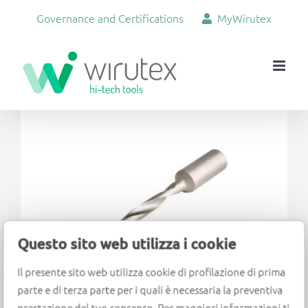
Skip
Governance and Certifications
MyWirutex
to
content
View
Larger
Image
Questo sito web utilizza i cookie
Il presente sito web utilizza cookie di profilazione di prima
parte e di terza parte per i quali è necessaria la preventiva
prestazione del tuo consenso. Per maggiori informazioni ti