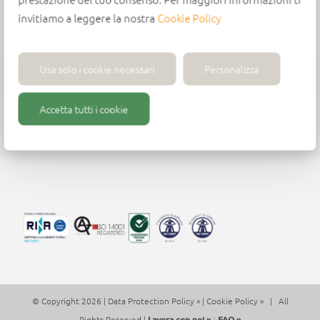
invitiamo a leggere la nostra
Cookie Policy
Usa solo i cookie necessari
Personalizza
Wirutex S.r.l.
Via Mario Ricci, 28 - 61122 Pesaro (PU) - Italia -
Accetta tutti i cookie
Tel. +39 (0)721 204355
P.iva 01271430413 - contact@wirutex.com
© Copyright 2026 |
Data Protection Policy »
|
Cookie Policy »
| All
Rights Reserved |
Lavora con noi »
|
FAQ »