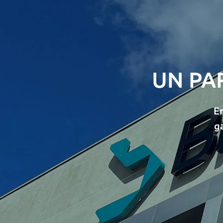
UN PA
E
g