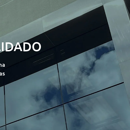
LIDADO
na
as