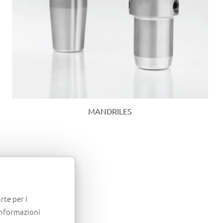
MANDRILES
uevos
rte per i
informazioni
S LA LÍNEA