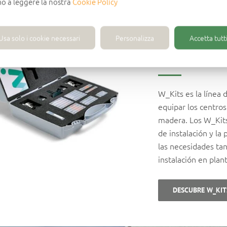
mo a leggere la nostra
Cookie Policy
DE KITS
PARA
Usa solo i cookie necessari
Personalizza
Accetta tutti
EL EQUI
W_Kits es la línea 
equipar los centro
madera. Los W_Kits
de instalación y la
las necesidades ta
instalación en plan
DESCUBRE W_KIT