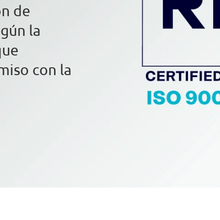
ón de
egún la
que
iso con la