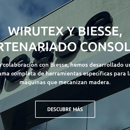
WIRUTEX Y BIESSE,
RTENARIADO CONSO
n colaboración con Biesse, hemos desarrollado u
ama completa de herramientas específicas para l
máquinas que mecanizan madera.
DESCUBRE MÁS