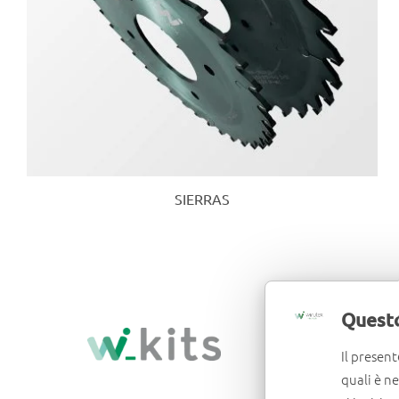
SIERRAS
Questo
Il present
quali è n