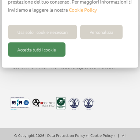
prestazione del tuo consenso. Per maggiori informazioni ti
invitiamo a leggere la nostra
Cookie Policy
Usa solo i cookie necessari
Personalizza
Wirutex S.r.l.
Accetta tutti i cookie
Via Mario Ricci, 28 - 61122 Pesaro (PU) - Italia -
Tel. +39 (0)721 204355
P.iva 01271430413 - contact@wirutex.com
© Copyright 2026 |
Data Protection Policy »
|
Cookie Policy »
| All