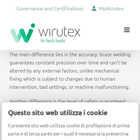
Skip
Governance and Certifications
MyWirutex
to
content
The main difference lies in the accuracy: braze welding
guarantees constant precision over time and can’t be
altered by any external factors, unlike mechanical
fixing which is subject to changes due to human
intervention, bad settings, or machine malfunctioning.
Another difference is the level of safety guaranteed:
the braze-welded tool has to pass overspeed tests
Questo sito web utilizza i cookie
with a component equal to 2x, while the mechanical
fixing tests stop at 1.5x.
Il presente sito web utilizza cookie di profilazione di prima
parte e di terza parte per i quali è necessaria la preventiva