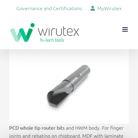
Skip
Governance and Certifications
MyWirutex
to
content
View
Larger
Image
and HWM body. For finger
PCD whole tip router bits
joints and rebating on chipboard, MDF with laminate