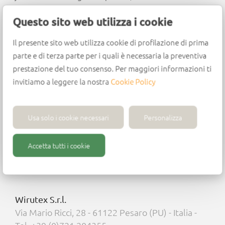
facing, Corian, HPL and stratified materials.
Questo sito web utilizza i cookie
Design
Il presente sito web utilizza cookie di profilazione di prima
PCD tip
parte e di terza parte per i quali è necessaria la preventiva
HWM body
prestazione del tuo consenso. Per maggiori informazioni ti
Sharpening area: 3.0 mm
invitiamo a leggere la nostra
Cookie Policy
Feed speed: as much as 5 to 10 m/min
Max. rpm: 18,000 – 24,000
Usa solo i cookie necessari
Personalizza
Accetta tutti i cookie
Wirutex S.r.l.
Via Mario Ricci, 28 - 61122 Pesaro (PU) - Italia -