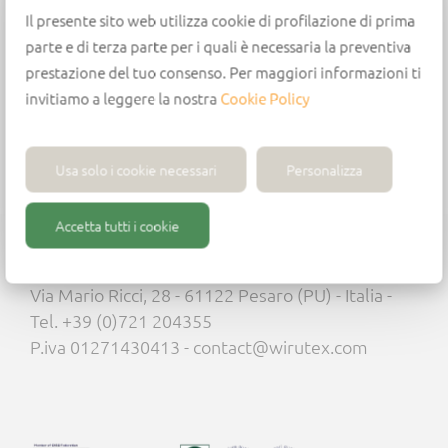
chuck body.
Il presente sito web utilizza cookie di profilazione di prima
This can be mounted on any workbench thanks
parte e di terza parte per i quali è necessaria la preventiva
to the hole in the base.
prestazione del tuo consenso. Per maggiori informazioni ti
Available for
HSK 63F and ISO30 chucks
invitiamo a leggere la nostra
Cookie Policy
Usa solo i cookie necessari
Personalizza
Accetta tutti i cookie
Wirutex S.r.l.
Via Mario Ricci, 28 - 61122 Pesaro (PU) - Italia -
Tel. +39 (0)721 204355
P.iva 01271430413 - contact@wirutex.com