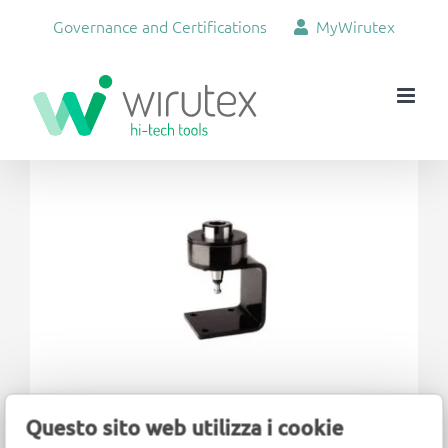
Skip
Governance and Certifications
MyWirutex
to
content
View
Larger
Image
Questo sito web utilizza i cookie
For assembling and disassembling tools on the