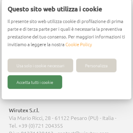
wood composites, laminated materials and plastic
Questo sito web utilizza i cookie
material.
Il presente sito web utilizza cookie di profilazione di prima
Design
parte e di terza parte per i quali è necessaria la preventiva
prestazione del tuo consenso. Per maggiori informazioni ti
HWM body
invitiamo a leggere la nostra
Cookie Policy
Cutting edge head in tungsten carbide (HW)
2 tungsten carbide cutting edges (HW)
Usa solo i cookie necessari
Personalizza
Accetta tutti i cookie
Wirutex S.r.l.
Via Mario Ricci, 28 - 61122 Pesaro (PU) - Italia -
Tel. +39 (0)721 204355