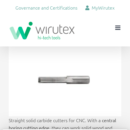
Skip
Governance and Certifications
MyWirutex
to
content
View
Larger
Image
Straight solid carbide cutters for CNC. With a
central
, they can work solid wood and
boring cutting edge