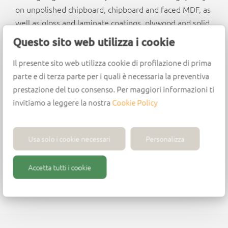
on unpolished chipboard, chipboard and faced MDF, as
well as gloss and laminate coatings, plywood and solid
wood.
Questo sito web utilizza i cookie
Design
Il presente sito web utilizza cookie di profilazione di prima
parte e di terza parte per i quali è necessaria la preventiva
PCD tips
prestazione del tuo consenso. Per maggiori informazioni ti
PCD plunging tip
invitiamo a leggere la nostra
Cookie Policy
Positive and negative shear angle
Sharpening area: 3.0 mm
Feed speed: up to 30 m/min
Usa solo i cookie necessari
Personalizza
Max. rpm: 24,000
Accetta tutti i cookie