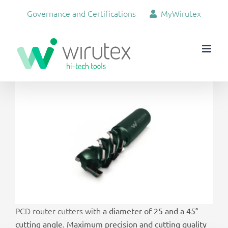
Skip
Governance and Certifications
MyWirutex
to
content
View
Larger
Image
PCD router cutters with
a diameter of 25 and a 45°
.
cutting angle
Maximum precision and cutting quality