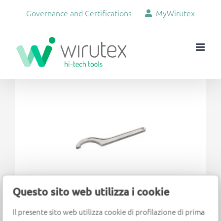
Skip
Governance and Certifications
MyWirutex
to
content
View
Larger
Image
Questo sito web utilizza i cookie
Il presente sito web utilizza cookie di profilazione di prima
Hook wrench for disassembly