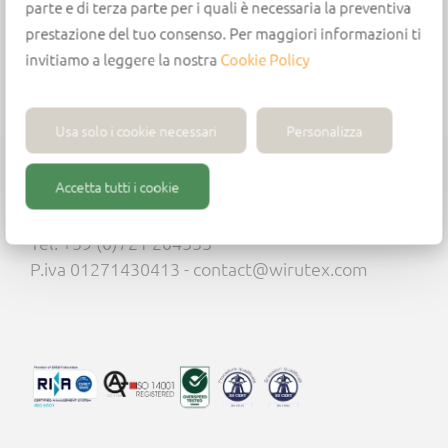
parte e di terza parte per i quali è necessaria la preventiva
Available for ER40 ring nut
prestazione del tuo consenso. Per maggiori informazioni ti
invitiamo a leggere la nostra
Cookie Policy
Usa solo i cookie necessari
Personalizza
Accetta tutti i cookie
Wirutex S.r.l.
Via Mario Ricci, 28 - 61122 Pesaro (PU) - Italia -
Tel. +39 (0)721 204355
P.iva 01271430413 - contact@wirutex.com