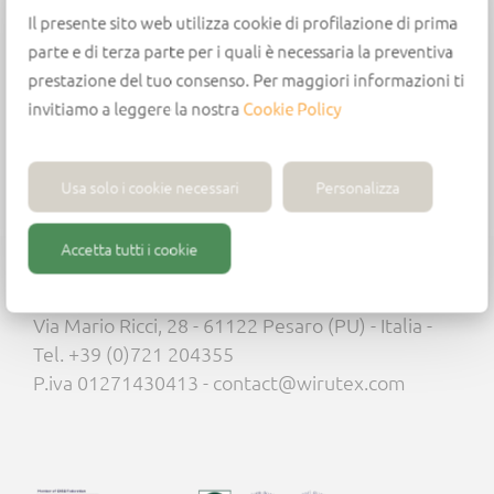
interspersed and contrasting axial grooves.
Il presente sito web utilizza cookie di profilazione di prima
Can be adapted to most conical chucks
parte e di terza parte per i quali è necessaria la preventiva
For chucks with HSK63F, ISO30 and assembled
prestazione del tuo consenso. Per maggiori informazioni ti
flange ISO30 shank.
invitiamo a leggere la nostra
Cookie Policy
Usa solo i cookie necessari
Personalizza
Accetta tutti i cookie
Wirutex S.r.l.
Via Mario Ricci, 28 - 61122 Pesaro (PU) - Italia -
Tel. +39 (0)721 204355
P.iva 01271430413 - contact@wirutex.com