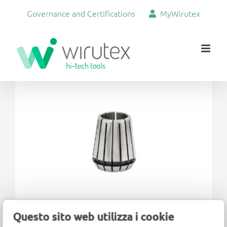
Skip
Governance and Certifications
MyWirutex
to
content
View
Larger
Image
Questo sito web utilizza i cookie
Interchangeable biconical collets with