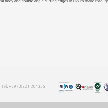
in HW to make through
ical body and double angle cutting edges
 - Tel. +39 (0)721 204355