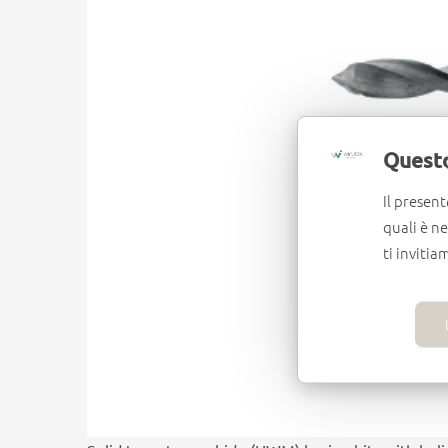
Questo
Il present
quali è n
ti invitia