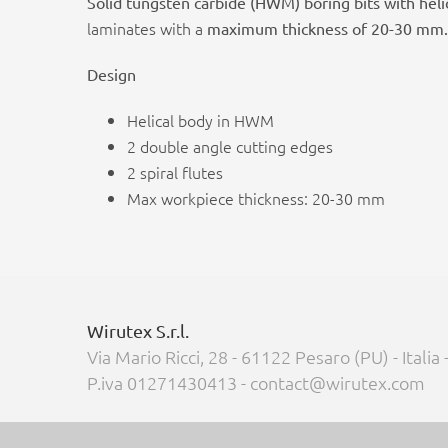
Solid tungsten carbide (HWM) boring bits with hel
laminates with a
maximum thickness of 20-30 mm.
Design
Helical body in HWM
2 double angle cutting edges
2 spiral flutes
Max workpiece thickness: 20-30 mm
Wirutex S.r.l.
Via Mario Ricci, 28 - 61122 Pesaro (PU) - Italia
P.iva 01271430413 - contact@wirutex.com