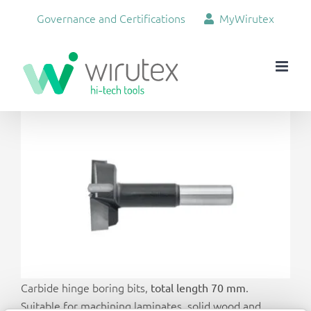
Skip
Governance and Certifications
MyWirutex
to
content
View
Larger
Image
Carbide hinge boring bits,
.
total length 70 mm
Suitable for machining laminates, solid wood and