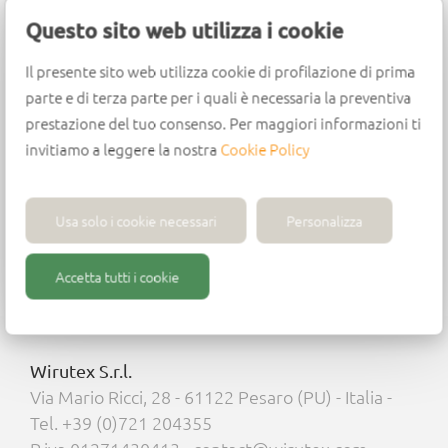
wood composites.
Questo sito web utilizza i cookie
Design
Il presente sito web utilizza cookie di profilazione di prima
parte e di terza parte per i quali è necessaria la preventiva
Centring point in HW
prestazione del tuo consenso. Per maggiori informazioni ti
Centring point h= 1 mm
invitiamo a leggere la nostra
Cookie Policy
2 cutting edges in HW
2 negative sharpening ground spurs
Usa solo i cookie necessari
Personalizza
Accetta tutti i cookie
Wirutex S.r.l.
Via Mario Ricci, 28 - 61122 Pesaro (PU) - Italia -
Tel. +39 (0)721 204355