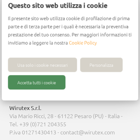
Questo sito web utilizza i cookie
Design
Il presente sito web utilizza cookie di profilazione di prima
Centring point in HW
parte e di terza parte per i quali è necessaria la preventiva
Centring point h= 1 mm
prestazione del tuo consenso. Per maggiori informazioni ti
2 cutting edges in HW
invitiamo a leggere la nostra
Cookie Policy
2 negative sharpening ground spurs
Usa solo i cookie necessari
Personalizza
Accetta tutti i cookie
Wirutex S.r.l.
Via Mario Ricci, 28 - 61122 Pesaro (PU) - Italia -
Tel. +39 (0)721 204355
P.iva 01271430413 - contact@wirutex.com