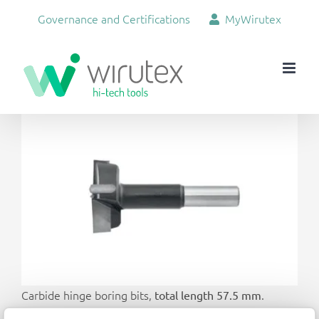
Skip
Governance and Certifications
MyWirutex
to
content
View
Larger
Image
Carbide hinge boring bits,
.
total length 57.5 mm
Available in
diameters from 14 mm to 60 mm