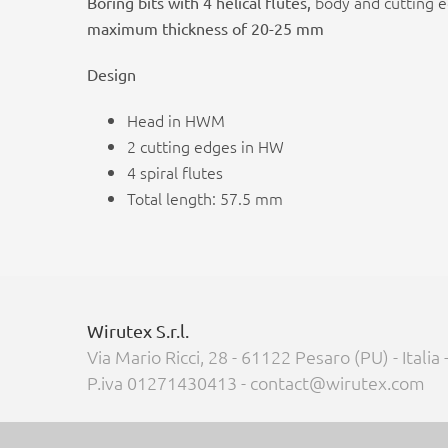
body and cutting 
Boring bits with 4 helical flutes,
maximum thickness of 20-25 mm
Design
Head in HWM
2 cutting edges in HW
4 spiral flutes
Total length: 57.5 mm
Wirutex S.r.l.
Via Mario Ricci, 28 - 61122 Pesaro (PU) - Italia
P.iva 01271430413 - contact@wirutex.com