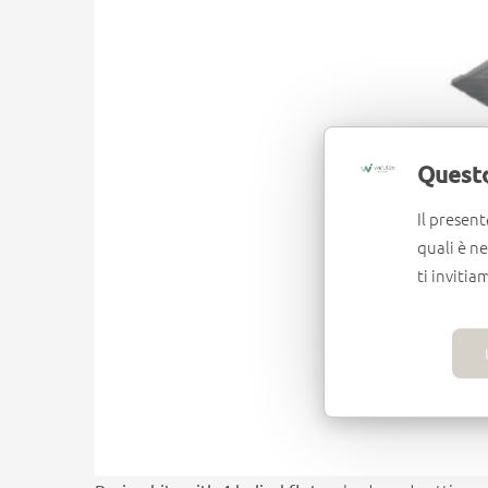
Questo
Il present
quali è n
ti invitia