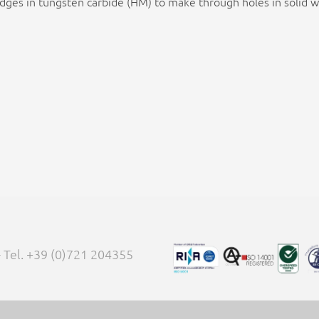
edges in tungsten carbide (HM) to make through holes in solid
 - Tel. +39 (0)721 204355