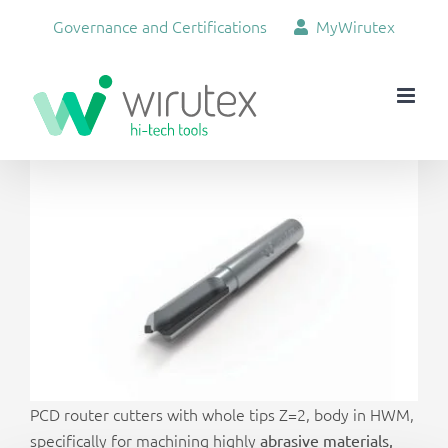
Skip
Governance and Certifications
MyWirutex
to
content
View
Larger
Image
PCD router cutters with whole tips Z=2, body in HWM,
specifically for machining highly
abrasive materials,