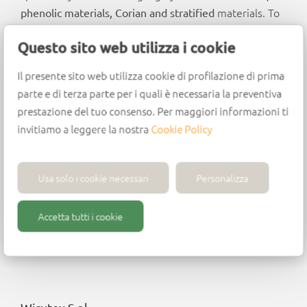
materials. To
phenolic materials, Corian and stratified
ensure maximum stability and cutting quality, Wirutex
Questo sito web utilizza i cookie
recommends using with a ThermoGrip chuck.
Il presente sito web utilizza cookie di profilazione di prima
Design
parte e di terza parte per i quali è necessaria la preventiva
PCD tips
prestazione del tuo consenso. Per maggiori informazioni ti
HWM body
invitiamo a leggere la nostra
Cookie Policy
Sharpening area: up to 3.0 mm
Feed speed: from 3 to 10 m/min
Usa solo i cookie necessari
Personalizza
Max. rpm: 24,000 – 36,000
Accetta tutti i cookie