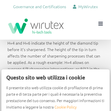
Skip
Governance and Certifications
MyWirutex
to
content
H=4 and H=6 indicate the height of the diamond tip
before it’s sharpened. The height of the tip in turn
affects the number of sharpening processes that can
be applied. As a rough example: H=4 allows on
average 6/8 sharpening interventions, or 8/12 in the
case of H=6.
Questo sito web utilizza i cookie
Il presente sito web utilizza cookie di profilazione di prima
parte e di terza parte per i quali è necessaria la preventiva
prestazione del tuo consenso. Per maggiori informazioni ti
invitiamo a leggere la nostra
Cookie Policy