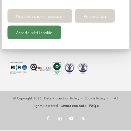
Wirutex S.r.l.
Usa solo i cookie necessari
Personalizza
Via Mario Ricci, 28 - 61122 Pesaro (PU) - Italia -
Tel. +39 (0)721 204355
Accetta tutti i cookie
P.iva 01271430413 - contact@wirutex.com
© Copyright 2026 |
Data Protection Policy »
|
Cookie Policy »
| All
Rights Reserved |
Lavora con noi »
|
FAQ »
Facebook
LinkedIn
YouTube
X