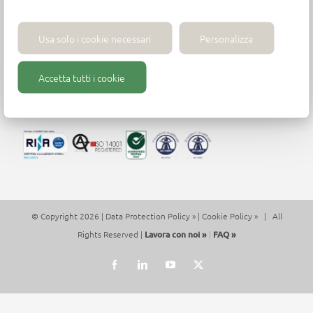
Wirutex S.r.l.
Via Mario Ricci, 28 - 61122 Pesaro (PU) - Italia -
Usa solo i cookie necessari
Personalizza
Tel. +39 (0)721 204355
P.iva 01271430413 - contact@wirutex.com
Accetta tutti i cookie
© Copyright 2026 |
Data Protection Policy »
|
Cookie Policy »
| All
Rights Reserved |
Lavora con noi »
|
FAQ »
Facebook
LinkedIn
YouTube
X