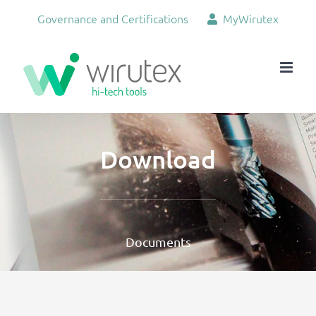
Skip
Governance and Certifications
MyWirutex
to
content
Download
Documents