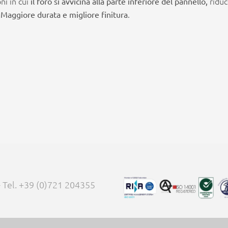
ni in cui
riduc
il foro si avvicina alla parte inferiore del pannello,
.
.
Maggiore durata e migliore finitura
 - Tel. +39 (0)721 204355