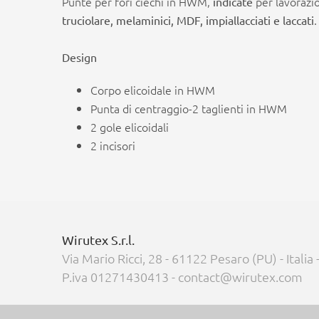
Punte per fori ciechi in HWM,
per lavorazio
indicate
truciolare, melaminici, MDF, impiallacciati e laccati
Design
Corpo elicoidale in HWM
Punta di centraggio-2 taglienti in HWM
2 gole elicoidali
2 incisori
Wirutex S.r.l.
Via Mario Ricci, 28 - 61122 Pesaro (PU) - Italia
P.iva 01271430413 - contact@wirutex.com