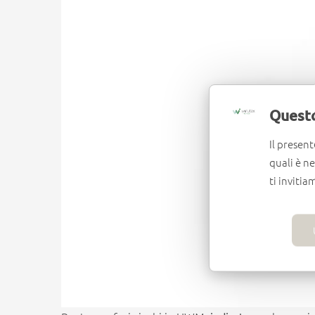
Questo
Il present
quali è n
ti invitia