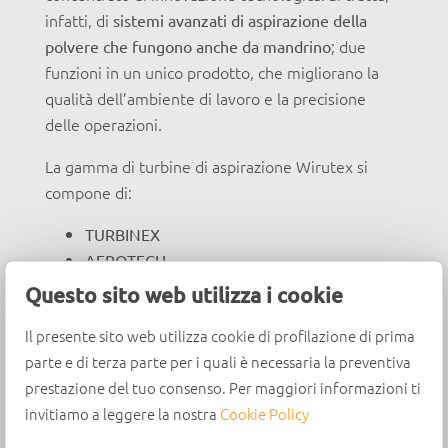
infatti, di
sistemi avanzati di aspirazione della
; due
polvere che fungono anche da mandrino
funzioni in un unico prodotto, che migliorano la
qualità dell’ambiente di lavoro e la precisione
delle operazioni.
La gamma di turbine di aspirazione Wirutex si
compone di:
TURBINEX
AEROTECH
Questo sito web utilizza i cookie
Turbina di estrazione
Il presente sito web utilizza cookie di profilazione di prima
Turbinex
parte e di terza parte per i quali è necessaria la preventiva
prestazione del tuo consenso. Per maggiori informazioni ti
Turbinex è una potente turbina di aspirazione a
10
invitiamo a leggere la nostra
Cookie Policy
, montata su un
pale in alluminio anodizzato
mandrino speciale; realizzata per catturare e