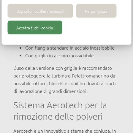
rimuovere polvere e trucioli prodotti durante le
Usa solo i cookie necessari
Personalizza
operazioni di nesting e pantografatura su
macchine CNC.
Accetta tutti i cookie
È disponibile in 2 versioni:
Con flangia standard in acciaio inossidabile
Con griglia in acciaio inossidabile
L’uso della versione con griglia è raccomandato
per proteggere la turbina e l’elettromandrino da
possibili rotture, blocchi e squilibri dovuti a scarti
di lavorazione di grandi dimensioni.
Sistema Aerotech per la
rimozione delle polveri
Aerotech è un innovativo sistema che coniuga, in