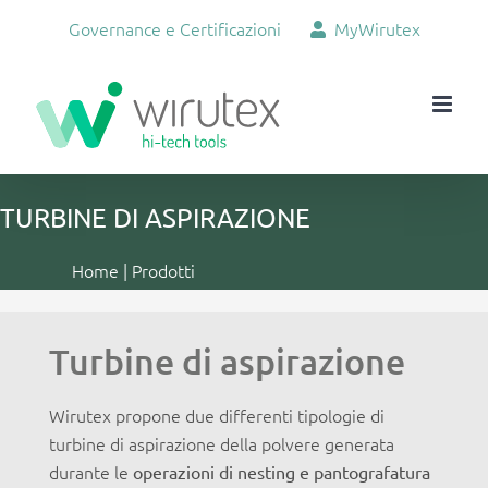
Salta
Governance e Certificazioni
MyWirutex
al
contenuto
TURBINE DI ASPIRAZIONE
Home
|
Prodotti
Turbine di aspirazione
Wirutex propone due differenti tipologie di
turbine di aspirazione della polvere generata
durante le
operazioni di nesting e pantografatura