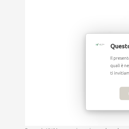
Questo
Il present
quali è n
ti invitia