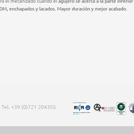
ra el mecanizado cuando el
agujero se acerca a la parte inferior
.
DM, enchapados y lacados. Mayor duración y mejor acabado
 - Tel. +39 (0)721 204355