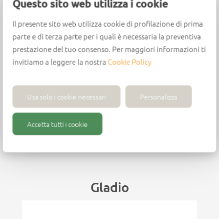
Questo sito web utilizza i cookie
Il presente sito web utilizza cookie di profilazione di prima
parte e di terza parte per i quali è necessaria la preventiva
Dalla collaborazione con BIESSE nasce Q-System®,
prestazione del tuo consenso. Per maggiori informazioni ti
sistema multiraggio flessibile on demand. Q-
invitiamo a leggere la nostra
Cookie Policy
System® è un sistema multitiraggio flessibile on
demand nato dalla collaborazione fra Wirutex e
Usa solo i cookie necessari
Personalizza
BIESSE. Progettato ad hoc per gruppo
arrotondatore multifunzione della gamma di
Accetta tutti i cookie
bordatrici Stream di BIESSE.
.
Q-System® è un brevetto BIESSE
Gladio