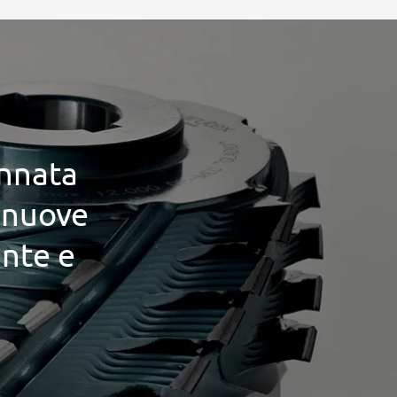
innata
i nuove
ente e