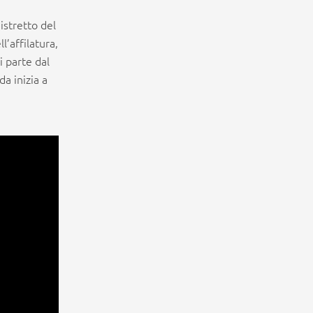
istretto del
l’affilatura,
i parte dal
a inizia a