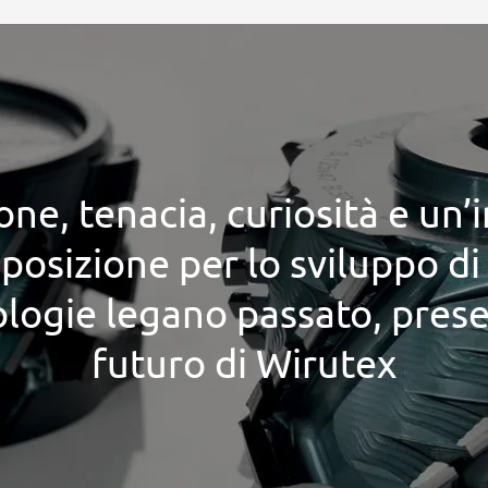
one, tenacia, curiosità e un’
posizione per lo sviluppo d
logie legano passato, pres
futuro di Wirutex