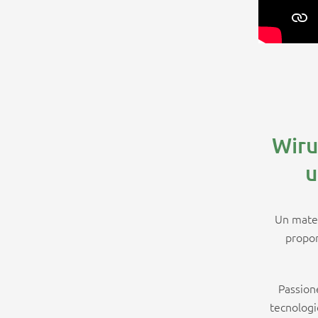
Wiru
u
Un mater
propor
Passione
tecnologie