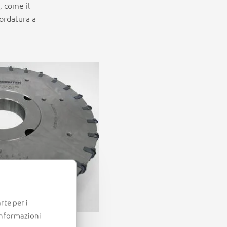
, come il
bordatura a
rte per i
informazioni