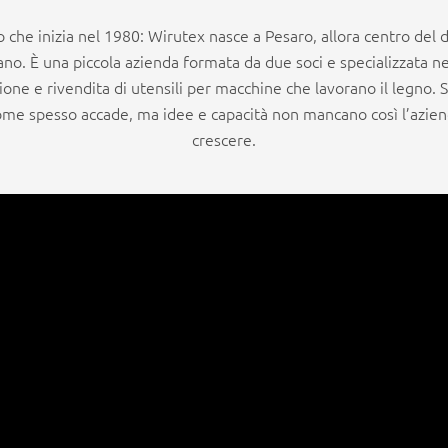
 che inizia nel 1980: Wirutex nasce a Pesaro, allora centro del d
ano. È una piccola azienda formata da due soci e specializzata nel
ne e rivendita di utensili per macchine che lavorano il legno. S
ome spesso accade, ma idee e capacità non mancano così l’aziend
crescere.