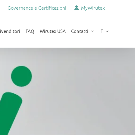
Governance e Certificazioni
MyWirutex
ivenditori
FAQ
Wirutex USA
Contatti
IT