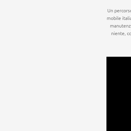
Un percorso
mobile itali
manutenzio
niente, c