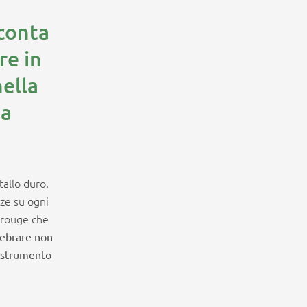
cconta
re in
nella
ma
tallo duro.
ze su ogni
l rouge che
lebrare non
e strumento