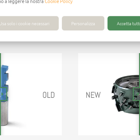
mo a leggere la nostra
Cookie Policy
 segna un nuovo balzo in avanti per Wirutex e le permette di d
Usa solo i cookie necessari
Personalizza
Accetta tutti
re più dedita alla produzione. È l’inizio di una nuova era incen
più sulla lavorazione degli utensili in diamante.