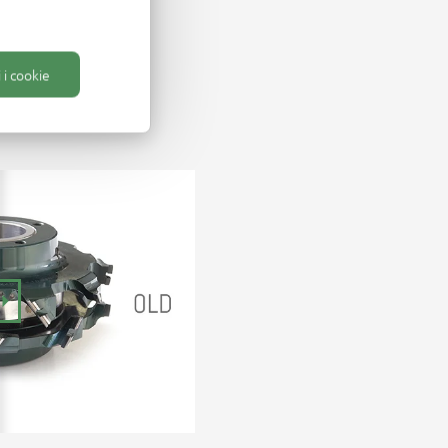
iventare una
 i cookie
trata sempre