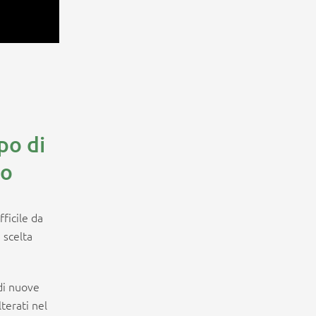
po di
no
ficile da
 scelta
 di nuove
lterati nel