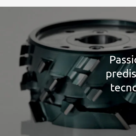
Passi
predis
tecno