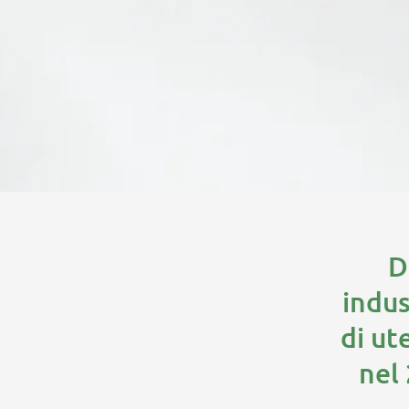
D
indus
di ut
nel 