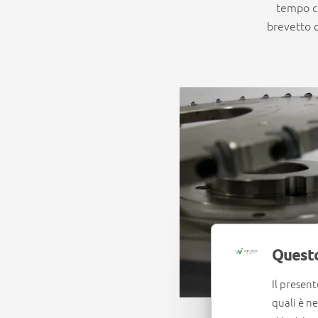
tempo ch
brevetto 
Questo
Il present
quali è n