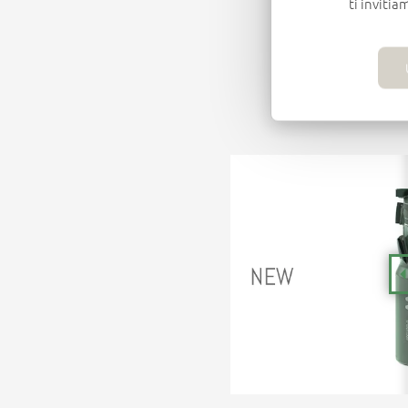
ti invitia
Un’idea che
realtà semp