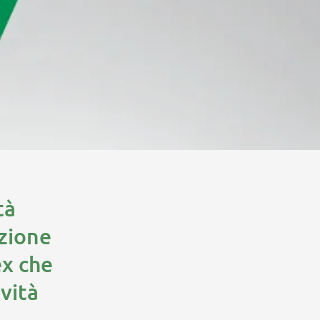
tà
uzione
ex che
ività