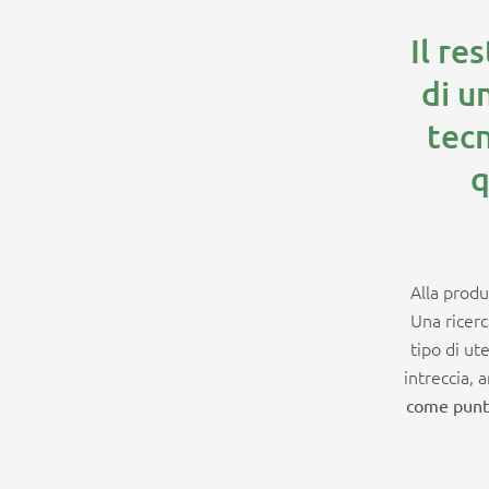
Il re
di u
tecn
q
Alla produ
Una ricer
tipo di ut
intreccia, 
come punto