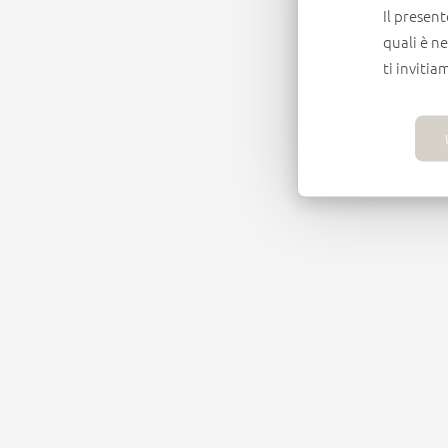
Il present
quali è n
ti invitia