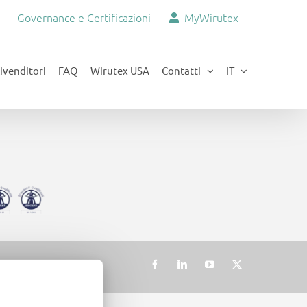
Governance e Certificazioni
MyWirutex
ivenditori
FAQ
Wirutex USA
Contatti
IT
Facebook
LinkedIn
YouTube
X