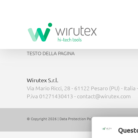
Salta
al
contenuto
TESTO DELLA PAGINA
Wirutex S.r.l.
Via Mario Ricci, 28 - 61122 Pesaro (PU) - Italia
P.iva 01271430413 - contact@wirutex.com
© Copyright 2026 |
Data Protection Policy »
|
Cookie Policy »
| All 
Questo