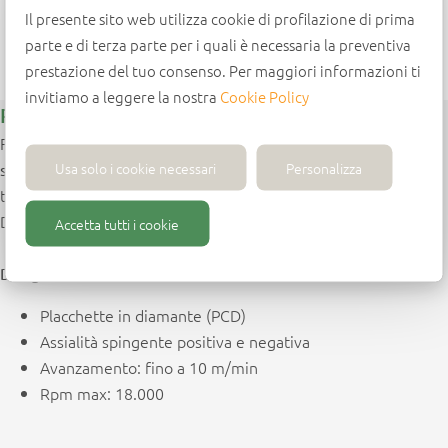
Il presente sito web utilizza cookie di profilazione di prima
parte e di terza parte per i quali è necessaria la preventiva
prestazione del tuo consenso. Per maggiori informazioni ti
invitiamo a leggere la nostra
Cookie Policy
Punta per scanalature a “T”
Frese sagomate in pcd per Pantografo,
per realizzare
Usa solo i cookie necessari
Personalizza
su pannelli di truciolare grezzo,
scanalature sagomate
truciolare e MDF nobilitato, rivestimenti lucidi e laminati.
Diversi i profili disponibili.
Accetta tutti i cookie
Design
Placchette in diamante (PCD)
Assialità spingente positiva e negativa
Avanzamento: fino a 10 m/min
Rpm max: 18.000