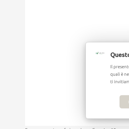
Questo
Il present
quali è n
ti invitia