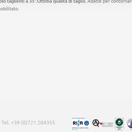
°.
. Adatte per contornare
lo taglienti a 35
Ottima qualità di taglio
obilitato.
 - Tel. +39 (0)721 204355