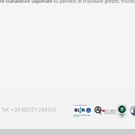
su pannelli di truciolare grezzo, trucio
are scanalature sagomate
 - Tel. +39 (0)721 204355