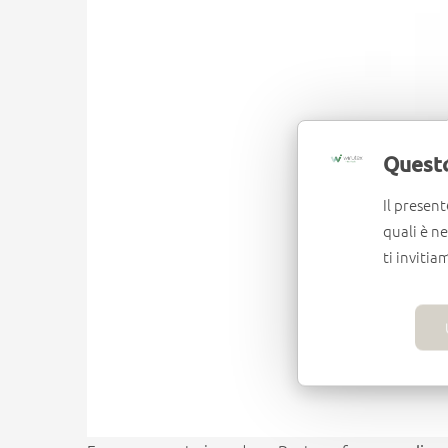
Questo
Il present
quali è n
ti invitia