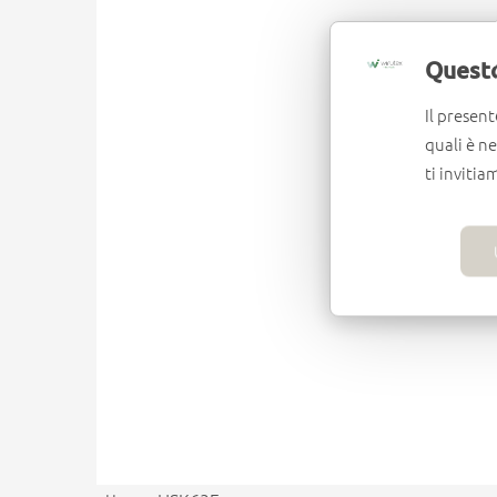
Questo
Il present
quali è n
ti invitia