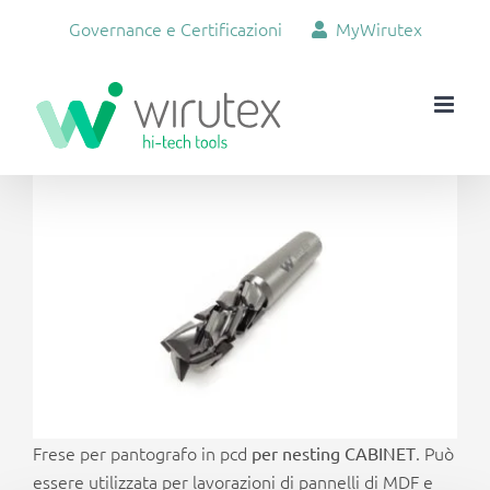
Salta
Governance e Certificazioni
MyWirutex
al
contenuto
Ingrandisci
immagine
Frese per pantografo in pcd
. Può
per nesting CABINET
essere utilizzata per lavorazioni di pannelli di MDF e