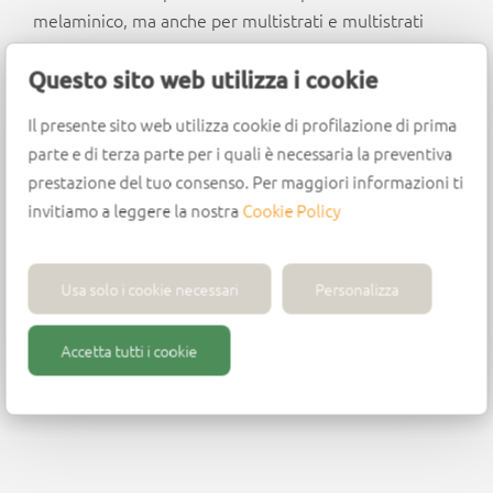
melaminico, ma anche per multistrati e multistrati
rivestiti. Consigliata anche per utilizzo sulla turbina
Questo sito web utilizza i cookie
Turbinex.
Design
Il presente sito web utilizza cookie di profilazione di prima
parte e di terza parte per i quali è necessaria la preventiva
Placchette in diamante (PCD)
prestazione del tuo consenso. Per maggiori informazioni ti
Placchetta in testa in diamante (PCD)
invitiamo a leggere la nostra
Cookie Policy
Corpo in metallo pesante
Area di affilatura: 1,0 mm
Avanzamento: fino a 20 m/min
Usa solo i cookie necessari
Personalizza
Rpm max: 24.000
Accetta tutti i cookie