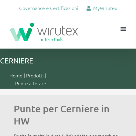
Salta
Governance e Certificazioni
MyWirutex
al
contenuto
CERNIERE
Home
|
Prodotti
|
Punte a forare
Punte per Cerniere in
HW
adatte per
Punte in metallo duro (HW)
macchine