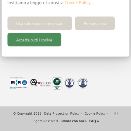
invitiamo a leggere la nostra
Cookie Policy
Usa solo i cookie necessari
Personalizza
Wirutex S.r.l.
Via Mario Ricci, 28 - 61122 Pesaro (PU) - Italia -
Accetta tutti i cookie
Tel. +39 (0)721 204355
P.iva 01271430413 - contact@wirutex.com
© Copyright 2026 |
Data Protection Policy »
|
Cookie Policy »
| All
Rights Reserved |
Lavora con noi »
|
FAQ »