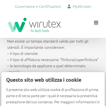
Salta
Governance e Certificazioni
MyWirutex
al
contenuto
Non esiste un tempo standard valido per tutti gli
utensili. È importante considerare:
– il tipo di utensile
– il tipo di affilatura necessaria: “finitura/superfinitura”
– la tecnologia da applicare a quel determinato
utensile
– quanto diamante è necessario asportare per ridare
Questo sito web utilizza i cookie
nuova vita al tagliente
Il presente sito web utilizza cookie di profilazione di prima
parte e di terza parte per i quali è necessaria la preventiva
prestazione del tuo consenso. Per maggiori informazioni ti