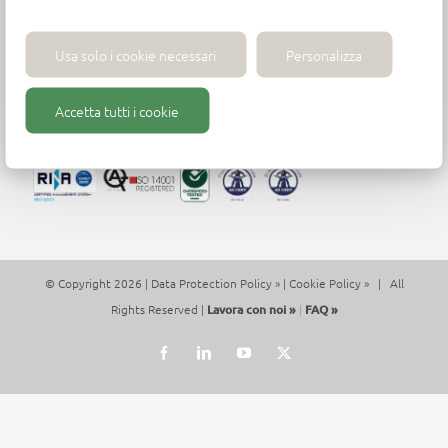
Via Mario Ricci, 28 - 61122 Pesaro (PU) - Italia -
Tel. +39 (0)721 204355
Usa solo i cookie necessari
Personalizza
P.iva 01271430413 - contact@wirutex.com
Accetta tutti i cookie
© Copyright 2026 |
Data Protection Policy »
|
Cookie Policy »
| All
Rights Reserved |
Lavora con noi »
|
FAQ »
Facebook
LinkedIn
YouTube
X