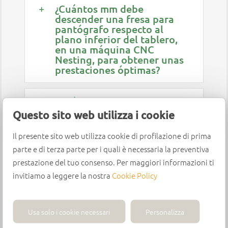
¿Cuántos mm debe
descender una fresa para
pantógrafo respecto al
plano inferior del tablero,
en una máquina CNC
Nesting, para obtener unas
prestaciones óptimas?
¿Cuál es la ventaja de un
cuerpo de metal pesado
Questo sito web utilizza i cookie
respecto a un cuerpo de
acero?
Il presente sito web utilizza cookie di profilazione di prima
parte e di terza parte per i quali è necessaria la preventiva
prestazione del tuo consenso. Per maggiori informazioni ti
¿Cuáles son las ventajas de
Aerotech®?
invitiamo a leggere la nostra
Cookie Policy
¿Qué diferencia hay entre
Usa solo i cookie necessari
Personalizza
los mandriles ThermoGrip y
los Hydro-Grip?