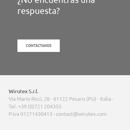
respuesta?
CONTÁCTANOS
Wirutex S.r.l.
Via Mario Ricci, 28 - 61122 Pesaro (PU) - Italia -
Tel. +39 (0)721 204355
P.iva 01271430413 - contact@wirutex.com