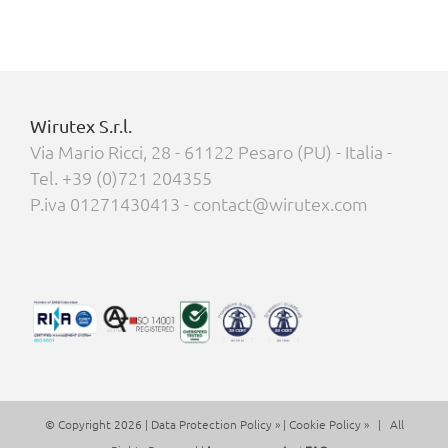
Wirutex S.r.l.
Via Mario Ricci, 28 - 61122 Pesaro (PU) - Italia -
Tel. +39 (0)721 204355
P.iva 01271430413 - contact@wirutex.com
© Copyright 2026 |
Data Protection Policy »
|
Cookie Policy »
| All