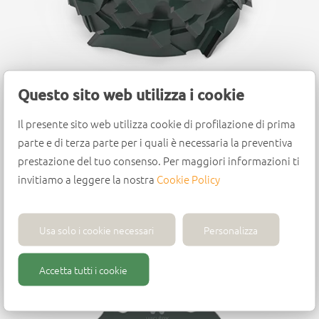
Questo sito web utilizza i cookie
DESCUBRE MÁS
Il presente sito web utilizza cookie di profilazione di prima
parte e di terza parte per i quali è necessaria la preventiva
prestazione del tuo consenso. Per maggiori informazioni ti
Fresas para Lamello®
invitiamo a leggere la nostra
Cookie Policy
Fresa de Diamante Policristalino
Usa solo i cookie necessari
Personalizza
Accetta tutti i cookie