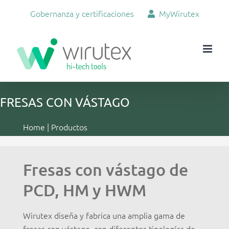
Skip
Gobernanza y certificaciones
MyWirutex
to
content
FRESAS CON VÁSTAGO
Home
|
Productos
Fresas con vástago de
PCD, HM y HWM
Wirutex diseña y fabrica una amplia gama de
fresas con vástago, con diferentes tipologías de