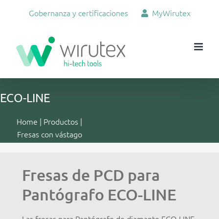
Skip
Gobernanza y certificaciones
MyWirutex
to
content
ECO-LINE
Home
|
Productos
|
Fresas con vástago
Fresas de PCD para
Pantógrafo ECO-LINE
Las fresas para Pantógrafo de diamante ECO-LINE