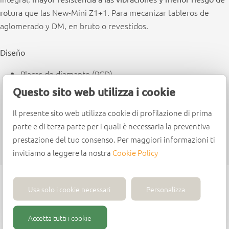
que las New-Mini Z1+1. Para mecanizar tableros de
rotura
aglomerado y DM, en bruto o revestidos.
Diseño
Placas de diamante (PCD)
Placa en la punta de metal duro integral (HWM)
Questo sito web utilizza i cookie
Ángulo axial positivo y negativo
Il presente sito web utilizza cookie di profilazione di prima
Zona de afilado: 1,0 mm
parte e di terza parte per i quali è necessaria la preventiva
Avance: hasta 20 m/min
prestazione del tuo consenso. Per maggiori informazioni ti
Rpm máx: 18.000 – 24.000
invitiamo a leggere la nostra
Cookie Policy
Usa solo i cookie necessari
Personalizza
Accetta tutti i cookie