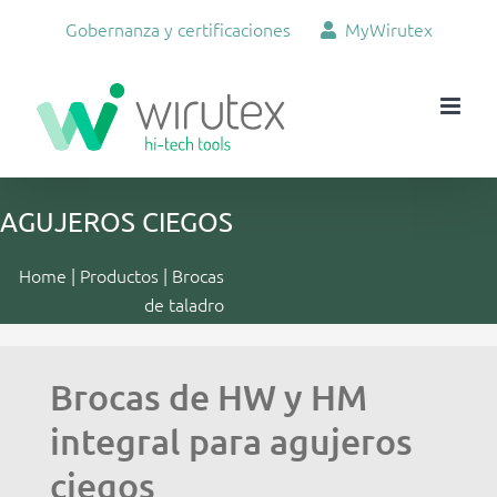
Skip
Gobernanza y certificaciones
MyWirutex
to
content
AGUJEROS CIEGOS
Home
|
Productos
|
Brocas
de taladro
Brocas de HW y HM
integral para agujeros
ciegos