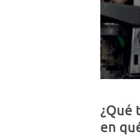
¿Qué t
en qué