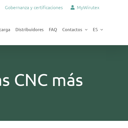
Gobernanza y certificaciones
MyWirutex
carga
Distribuidores
FAQ
Contactos
ES
tas CNC más