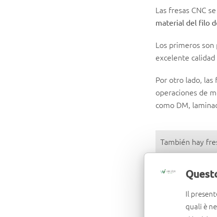
Las fresas CNC se
material del filo 
Los primeros son 
excelente calidad
Por otro lado, las
operaciones de me
como DM, laminad
También hay fr
Fresas de 
Questo
Fresas heli
Fresas per
Il present
Fresas de 
quali è n