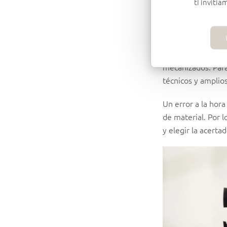
ti invitia
Cada tipo se difer
recubrimiento y e
mecanizados. Para
técnicos y amplios
Un error a la hor
de material. Por 
y elegir la acerta