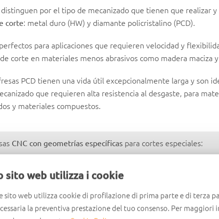
 distinguen por el tipo de mecanizado que tienen que realizar y
: metal duro (HW) y diamante policristalino (PCD).
de corte
perfectos para aplicaciones que requieren velocidad y flexibilid
 de corte en materiales menos abrasivos como madera maciza y
 fresas PCD tienen una vida útil excepcionalmente larga y son id
canizado que requieren alta resistencia al desgaste, para mate
os y materiales compuestos.
esas
para cortes especiales:
CNC con geometrías específicas
: indicadas para trazar surcos, perforar y cont
placas corte rectos
 sito web utilizza i cookie
: ideales para contornear, seccionar y dar forma.
coidales
: utilizadas para mecanizados complejos y ranurados.
filadas
e sito web utilizza cookie di profilazione di prima parte e di terza pa
: útiles para el acabado de grandes superficies.
planeado
ecessaria la preventiva prestazione del tuo consenso. Per maggiori 