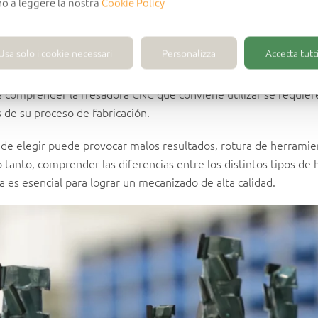
mo a leggere la nostra
Cookie Policy
Usa solo i cookie necessari
Personalizza
Accetta tutti
encia en características técnicas como el número de filos de cor
l ángulo de corte, que
en relación a los m
influyen en la eficacia
 comprender la fresadora CNC que conviene utilizar se requie
 de su proceso de fabricación.
a de elegir puede provocar malos resultados, rotura de herramie
lo tanto, comprender las diferencias entre los distintos tipos d
da es esencial para lograr un mecanizado de alta calidad.