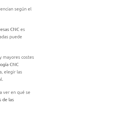
rencian según el
es
fresas CNC
uadas puede
y mayores costes
logía CNC
 elegir las
l.
ra ver en qué se
s de las