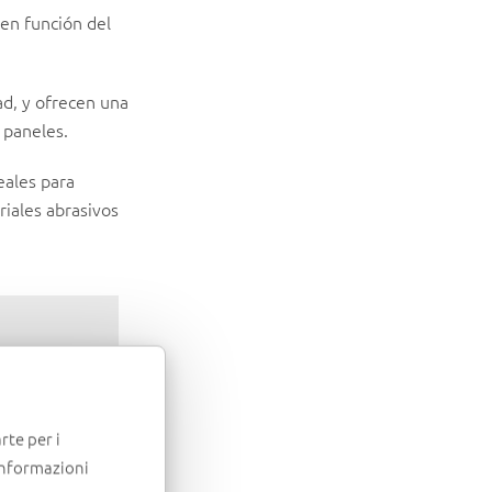
 en función del
ad, y ofrecen una
 paneles.
eales para
riales abrasivos
ornear.
rte per i
informazioni