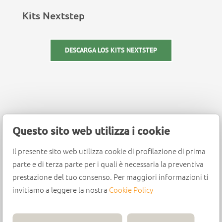
Kits Nextstep
DESCARGA LOS KITS NEXTSTEP
Questo sito web utilizza i cookie
Los Kits Nextstep
Il presente sito web utilizza cookie di profilazione di prima
garantizan:
parte e di terza parte per i quali è necessaria la preventiva
prestazione del tuo consenso. Per maggiori informazioni ti
invitiamo a leggere la nostra
Cookie Policy
: las fresas de diamante
Altas prestaciones
están fabricadas con materiales muy