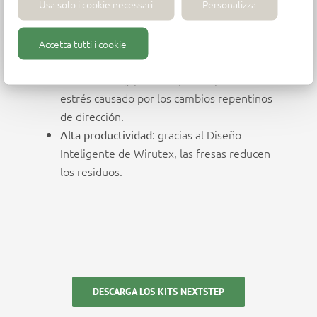
Usa solo i cookie necessari
Personalizza
resistentes; el montaje por contracción
térmica aumenta sus excelentes
prestaciones.
Accetta tutti i cookie
: las herramientas se han
Resistencia máxima
desarrollado y probado para soportar el alto
estrés causado por los cambios repentinos
de dirección.
: gracias al Diseño
Alta productividad
Inteligente de Wirutex, las fresas reducen
los residuos.
DESCARGA LOS KITS NEXTSTEP