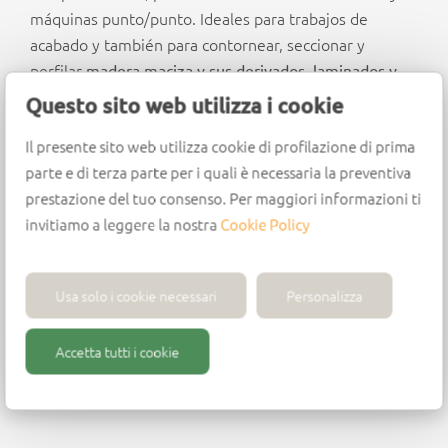
máquinas punto/punto. Ideales para trabajos de
acabado y también para contornear, seccionar y
perfilar
madera maciza y sus derivados, laminados y
materiales plásticos.
Questo sito web utilizza i cookie
Il presente sito web utilizza cookie di profilazione di prima
parte e di terza parte per i quali è necessaria la preventiva
Diseño
prestazione del tuo consenso. Per maggiori informazioni ti
invitiamo a leggere la nostra
Cookie Policy
Cuerpo de metal duro integral (HWM)
2 cortes helicoidales positivos de metal duro
(HM)
Usa solo i cookie necessari
Personalizza
Descarga la viruta hacia arriba
Mejor acabado en
la parte inferior del panel
Accetta tutti i cookie