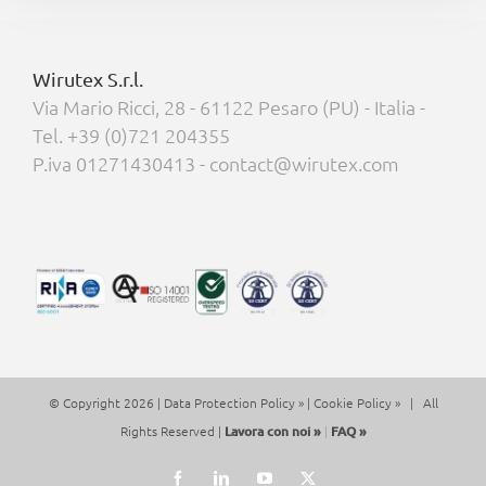
Wirutex S.r.l.
Via Mario Ricci, 28 - 61122 Pesaro (PU) - Italia -
Tel. +39 (0)721 204355
P.iva 01271430413 - contact@wirutex.com
© Copyright 2026 |
Data Protection Policy »
|
Cookie Policy »
| All
Rights Reserved |
Lavora con noi »
|
FAQ »
Facebook
LinkedIn
YouTube
X