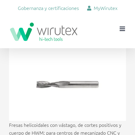
Skip
Gobernanza y certificaciones
MyWirutex
to
content
View
Larger
Image
Fresas helicoidales con vástago, de cortes positivos y
cuerpo de HWM; para centros de mecanizado CNC y