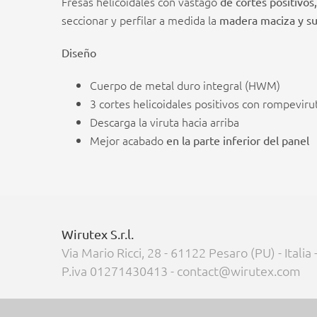
Fresas helicoidales con vástago
de cortes positivos
seccionar y perfilar a medida la
madera maciza y su
Diseño
Cuerpo de metal duro integral (HWM)
3 cortes helicoidales positivos con rompeviru
Descarga la viruta hacia arriba
Mejor acabado
en la parte inferior del panel
Wirutex S.r.l.
Via Mario Ricci, 28 - 61122 Pesaro (PU) - Italia
P.iva 01271430413 - contact@wirutex.com