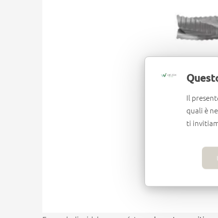
Questo
Il present
quali è n
ti invitia