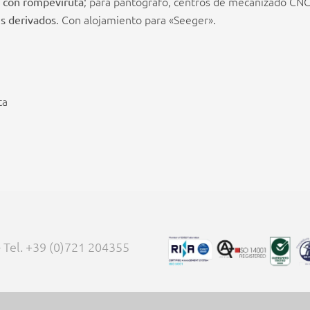
; para pantógrafo, centros de mecanizado CNC
, con rompeviruta
. Con alojamiento para «Seeger».
s derivados
ta
 - Tel. +39 (0)721 204355