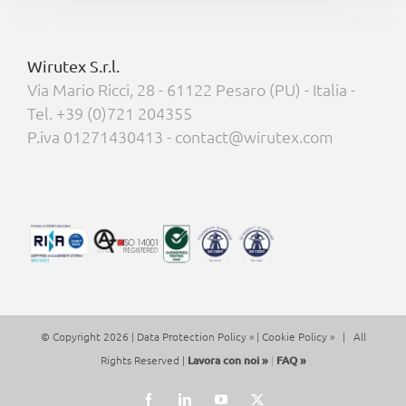
Wirutex S.r.l.
Via Mario Ricci, 28 - 61122 Pesaro (PU) - Italia -
Tel. +39 (0)721 204355
P.iva 01271430413 - contact@wirutex.com
© Copyright 2026 |
Data Protection Policy »
|
Cookie Policy »
| All
Rights Reserved |
Lavora con noi »
|
FAQ »
Facebook
LinkedIn
YouTube
X