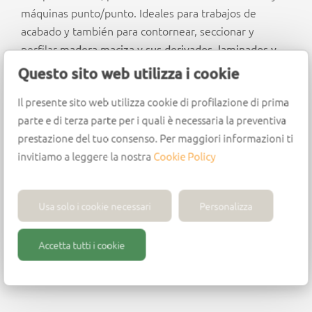
máquinas punto/punto. Ideales para trabajos de
acabado y también para contornear, seccionar y
perfilar
madera maciza y sus derivados, laminados y
materiales plásticos.
Questo sito web utilizza i cookie
Il presente sito web utilizza cookie di profilazione di prima
parte e di terza parte per i quali è necessaria la preventiva
Diseño
prestazione del tuo consenso. Per maggiori informazioni ti
invitiamo a leggere la nostra
Cookie Policy
Cuerpo de metal duro integral (HWM)
2 cortes helicoidales negativos de metal duro
(HM)
Usa solo i cookie necessari
Personalizza
Descarga la viruta hacia abajo
Mejor acabado en
la parte superior del panel
Accetta tutti i cookie