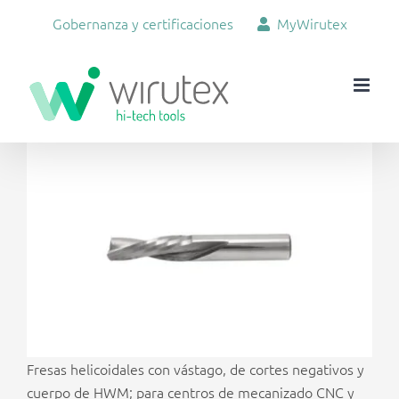
Skip
Gobernanza y certificaciones
MyWirutex
to
content
View
Larger
Image
Fresas helicoidales con vástago, de cortes negativos y
cuerpo de HWM; para centros de mecanizado CNC y