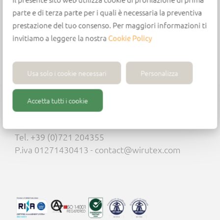
Para
con vástago
utilizar con brocas helicoidales
igual
parte e di terza parte per i quali è necessaria la preventiva
del casquillo.
al diámetro del orificio
prestazione del tuo consenso. Per maggiori informazioni ti
invitiamo a leggere la nostra
Cookie Policy
Usa solo i cookie necessari
Personalizza
Accetta tutti i cookie
Wirutex S.r.l.
Via Mario Ricci, 28 - 61122 Pesaro (PU) - Italia -
Tel. +39 (0)721 204355
P.iva 01271430413 - contact@wirutex.com