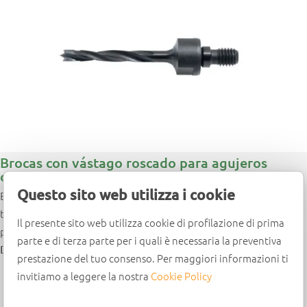
Brocas con vástago roscado para agujeros
ciegos
Questo sito web utilizza i cookie
Brocas de metal duro para insertar en los mandriles de los
taladros múltiples. Ideales para realizar agujeros ciegos en
Il presente sito web utilizza cookie di profilazione di prima
paneles laminados, madera maciza y sus derivados.
parte e di terza parte per i quali è necessaria la preventiva
Diseño
prestazione del tuo consenso. Per maggiori informazioni ti
invitiamo a leggere la nostra
Cookie Policy
Cúspide de HM integral (HWM)
2 cortes de HW