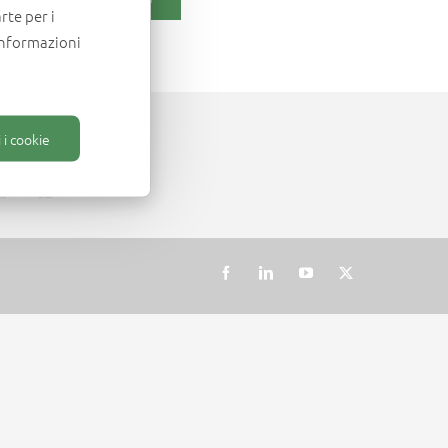
rte per i
informazioni
 i cookie
Facebook
LinkedIn
YouTube
X