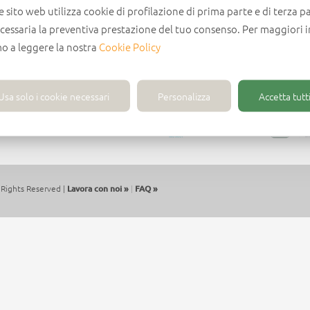
e sito web utilizza cookie di profilazione di prima parte e di terza pa
ecessaria la preventiva prestazione del tuo consenso. Per maggiori 
mo a leggere la nostra
Cookie Policy
Usa solo i cookie necessari
Personalizza
Accetta tutti
 - Tel. +39 (0)721 204355
Rights Reserved |
Lavora con noi »
|
FAQ »