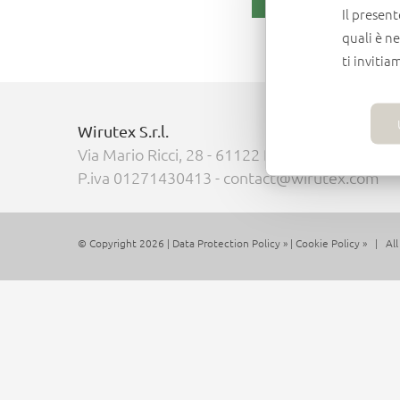
Il present
quali è n
ti invitia
Wirutex S.r.l.
Via Mario Ricci, 28 - 61122 Pesaro (PU) - Italia
P.iva 01271430413 - contact@wirutex.com
© Copyright 2026 |
Data Protection Policy »
|
Cookie Policy »
| All 