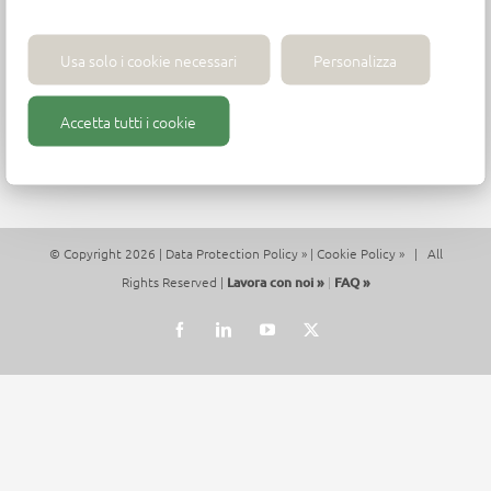
P.iva 01271430413 - contact@wirutex.com
Usa solo i cookie necessari
Personalizza
Accetta tutti i cookie
© Copyright 2026 |
Data Protection Policy »
|
Cookie Policy »
| All
Rights Reserved |
Lavora con noi »
|
FAQ »
Facebook
LinkedIn
YouTube
X