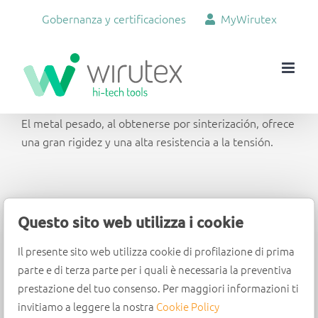
Skip
Gobernanza y certificaciones
MyWirutex
to
content
El metal pesado, al obtenerse por sinterización, ofrece
una gran rigidez y una alta resistencia a la tensión.
Questo sito web utilizza i cookie
Il presente sito web utilizza cookie di profilazione di prima
parte e di terza parte per i quali è necessaria la preventiva
Wirutex S.r.l.
prestazione del tuo consenso. Per maggiori informazioni ti
Via Mario Ricci, 28 - 61122 Pesaro (PU) - Italia -
invitiamo a leggere la nostra
Cookie Policy
Tel. +39 (0)721 204355