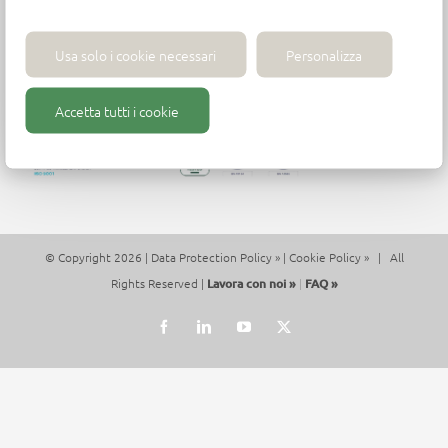
Tel. +39 (0)721 204355
P.iva 01271430413 - contact@wirutex.com
Usa solo i cookie necessari
Personalizza
Accetta tutti i cookie
© Copyright 2026 |
Data Protection Policy »
|
Cookie Policy »
| All
Rights Reserved |
Lavora con noi »
|
FAQ »
Facebook
LinkedIn
YouTube
X