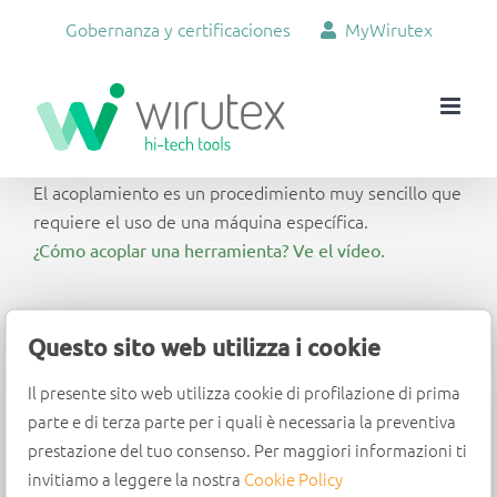
Skip
Gobernanza y certificaciones
MyWirutex
to
content
El acoplamiento es un procedimiento muy sencillo que
requiere el uso de una máquina específica.
¿Cómo acoplar una herramienta? Ve el vídeo.
Questo sito web utilizza i cookie
Il presente sito web utilizza cookie di profilazione di prima
parte e di terza parte per i quali è necessaria la preventiva
prestazione del tuo consenso. Per maggiori informazioni ti
Wirutex S.r.l.
invitiamo a leggere la nostra
Cookie Policy
Via Mario Ricci, 28 - 61122 Pesaro (PU) - Italia -